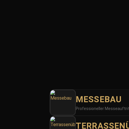
Ih
Eu
MESSEBAU
Professioneller Messeauftri
Wir br
TERRASSEN